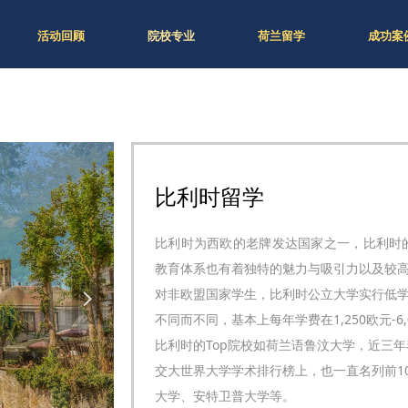
活动回顾
院校专业
荷兰留学
成功案
比利时留学
比利时为西欧的老牌发达国家之一，比利时
教育体系也有着独特的魅力与吸引力以及较
对非欧盟国家学生，比利时公立大学实行低
넲
不同而不同，基本上每年学费在1,250欧元-6
比利时的Top院校如荷兰语鲁汶大学，近三
交大世界大学学术排行榜上，也一直名列前1
大学、安特卫普大学等。