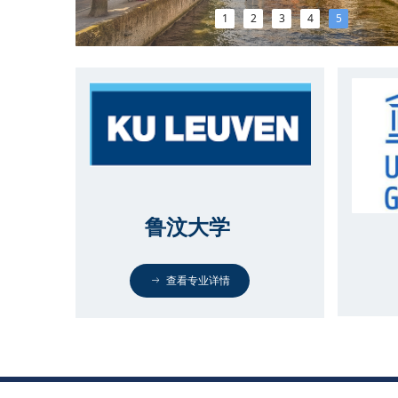
1
2
3
4
5
鲁汶大学
ꁹ
查看专业详情