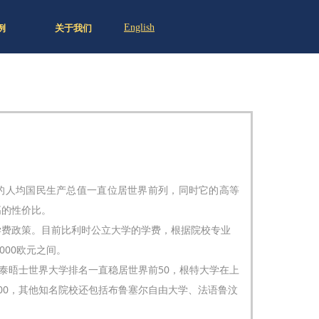
English
例
关于我们
的人均国民生产总值一直位居世界前列，同时它的高等
高的性价比。
学费政策。目前比利时公立大学的学费，根据院校专业
,000欧元之间。
年泰晤士世界大学排名一直稳居世界前50，根特大学在上
00，其他知名院校还包括布鲁塞尔自由大学、法语鲁汶