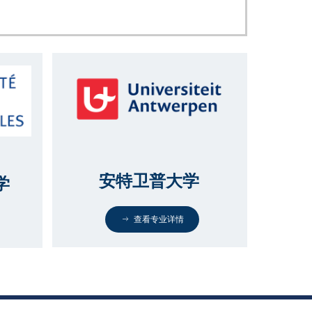
安特卫普大学
学
ꁹ
查看专业详情