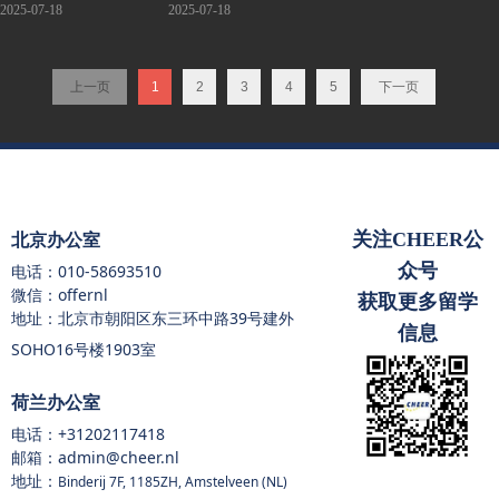
功案例
2025-07-18
2025-07-18
上一页
1
2
3
4
5
下一页
关注CHEER公
北京办公室
众号
电话：
010-58693510
微信：offernl
获取更多留学
地址：北京市朝阳区东三环中路39号建外
信息
SOHO16号楼1903室
荷兰办公室
电话：
+31202117418
邮箱：admin@cheer.nl
地址：
Binderij 7F, 1185ZH, Amstelveen (NL)