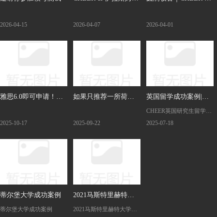
大学IHS学院线上培
格罗宁根大学官方见
2026-04-15
2026-04-07
2026-04-01
训，解锁城市管理核
面会今日落幕
心干货！
雅思6.0即可申请！荷
如果只推荐一所荷兰
英国留学成功案例|双
CHEER英国研究生留学申
兰萨克逊大学本科/硕
高校，那必须是它！
非学生申请南安普顿
请成功案例，双非学生申
2025-10-17
2025-09-22
2025-07-18
士入学攻略
大学市场管理专业
请英国南安普顿大学市场
管理专业，点击查看详
情。
蒂尔堡大学成功案例
2021马斯特里赫特大
蒂尔堡大学成功案例
2021马斯特里赫特大学成
学成功案例